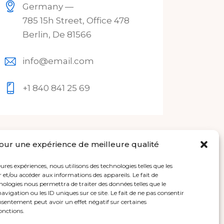
Germany —
785 15h Street, Office 478
Berlin, De 81566
info@email.com
+1 840 841 25 69
our une expérience de meilleure qualité
eures expériences, nous utilisons des technologies telles que les
 et/ou accéder aux informations des appareils. Le fait de
nologies nous permettra de traiter des données telles que le
igation ou les ID uniques sur ce site. Le fait de ne pas consentir
nsentement peut avoir un effet négatif sur certaines
fonctions.