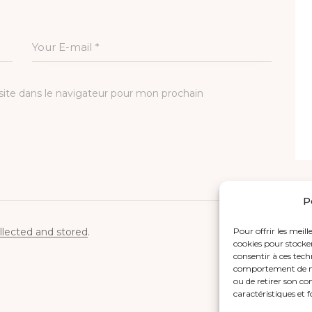
ite dans le navigateur pour mon prochain
P
llected and stored
.
Pour offrir les meill
cookies pour stocker
consentir à ces tech
comportement de nav
ou de retirer son co
caractéristiques et 