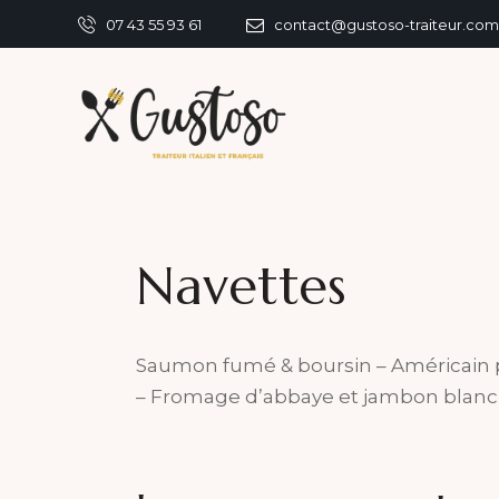
07 43 55 93 61
contact@gustoso-traiteur.com
Navettes
Saumon fumé & boursin – Américain 
– Fromage d’abbaye et jambon blanc