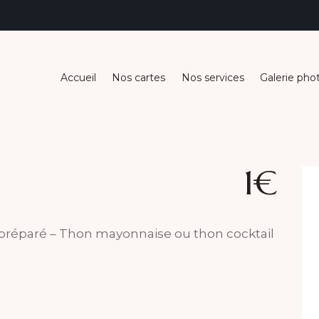
Accueil
Nos cartes
Nos services
Galerie pho
1€
préparé – Thon mayonnaise ou thon cocktail